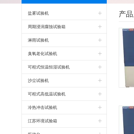
产品
盐雾试验机
盐雾箱
周期浸润腐蚀试验箱
精密型盐雾试验机
淋雨试验机
可程式盐雾箱
淋雨试验机
臭氧老化试验机
盐雾腐蚀试验箱
IPX5IPX6淋雨试验箱
臭氧老化试验箱
可程式恒温恒湿试验机
气密性试验箱
步入式淋雨试验室
可程式恒温恒湿试验箱
沙尘试验机
干热型盐雾腐蚀试验箱
客车淋雨试验室
恒定湿热试验箱
可程式沙尘试验箱
可程式高低温试验机
触摸屏盐雾腐蚀试验箱
IPX9K高温高压淋雨试验机
上海恒温恒湿试验箱
高低温试验机
冷热冲击试验机
无水型盐雾腐蚀试验箱
IPX7/8加压浸水试验机
恒温恒湿试验机
上海高低温试验箱
高低温冲击试验机
江苏环境试验箱
PP盐雾腐蚀试验箱
IPX5/6强喷水淋雨试验机
两箱高低温冲击试验箱