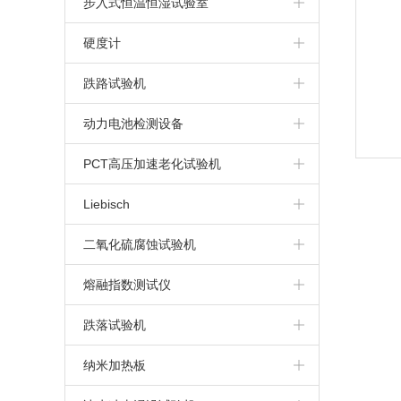
步入式恒温恒湿试验室
步入式高温房
硬度计
布氏硬度计
跌路试验机
维氏硬度计
动力电池检测设备
洛氏硬度计
动力电池针刺挤压一体机
PCT高压加速老化试验机
里氏硬度计
电池高空低气压模拟试验机
Liebisch
电池重物冲击试验机
二氧化硫腐蚀试验机
动力电池针刺试验机
熔融指数测试仪
动力电池挤压试验机
跌落试验机
纳米加热板