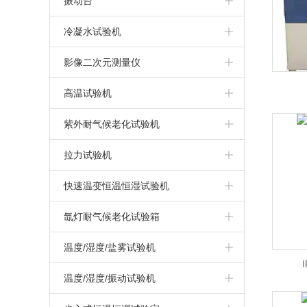
振动台
触摸屏盐雾试验机
IPX3/4摆管式淋雨试验机
冷热冲击试验机
振动试验系统
冷凝水试验机
盐雾腐蚀试验机
IPX1/2滴水式淋雨试验机
三箱高低温冲击试验箱
汽车模拟运输振动台
冷凝水试验箱
影像二次元测量仪
干热型盐雾试验机
两箱冷热冲击试验箱
高温试验机
无水加热盐雾试验机
三箱冷热冲击试验箱
高温试验箱（机）
紫外耐气候老化试验机
上海盐雾试验箱
拉力试验机
复合式盐雾试验机
万能材料拉力试验机
快速温变恒温恒湿试验机
可程式盐雾试验箱
高温/高低温拉力试验机
快速温变试验箱（非线性）
氙灯耐气候老化试验箱
快速温变试验箱（线性）
氙灯耐气候试验箱
温度/湿度/盐雾试验机
循环腐蚀试验箱
温度/湿度/振动试验机