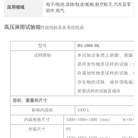
电子/电池,道路/轨道/船舶,航空航天,汽车及零
应用领域
部件,电气
高压淋雨试验箱
性能指标及各系统组成:
型号
B
S
-
1000-9K
试样限制
本试验设备禁止易燃、易爆、
易挥发性物质试样的试验；储
存腐蚀性物质试样的试验、储
存生物的试验、储存强电磁发
射源试样的试验及储存
容积、重量和尺寸
标称内容积
1000 L
内箱有效尺寸
1000×1000×1000（mm） W×H×D
外箱尺寸
约