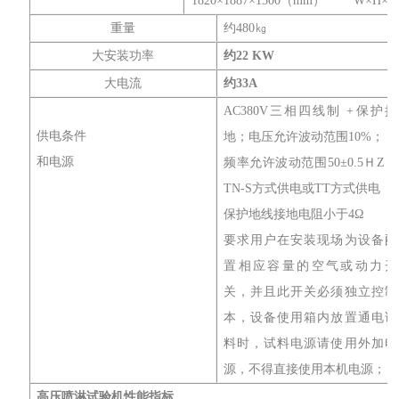
1820×1887×1500（mm） W×H×D
重量
约480㎏
大安装功率
约22
KW
大电流
约
33
A
AC380V三相四线制 +保护接
供电条件
地；电压允许波动范围10%；
和电源
频率允许波动范围50±0.5ＨZ；
TN-S方式供电或TT方式供电
保护地线接地电阻小于4Ω
要求用户在安装现场为设备配
置相应容量的空气或动力开
关，并且此开关必须独立控制
本，设备使用箱内放置通电试
料时，试料电源请使用外加电
源，不得直接使用本机电源；
高压喷淋
试验机性能指
标