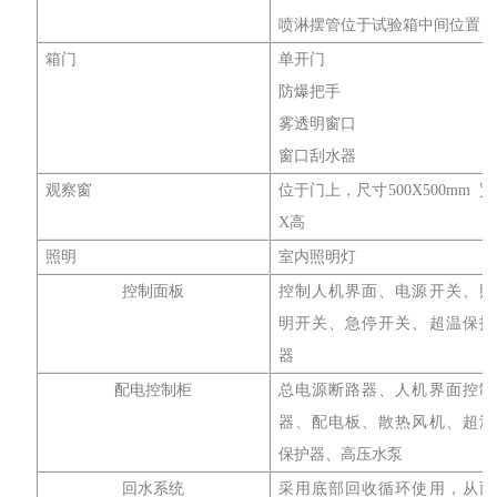
喷淋摆管位于试验箱中间位置
箱门
单开门
防爆把手
雾透明窗口
窗口刮水器
观察窗
位于门上，尺寸500X500mm 宽
X高
照明
室内照明灯
控制面板
控制人机界面、电源开关、照
明开关、急停开关、超温保护
器
配电控制柜
总电源断路器、人机界面控制
器、配电板、散热风机、超温
保护器、高压水泵
回水系统
采用底部回收循环使用，从而