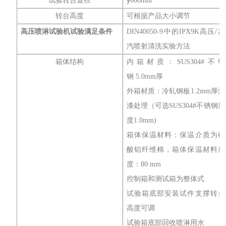
试验转台直径
∮600mm
转台高度
可根据产品大小调节
高压喷淋
试验机试验满足条件
DIN40050-9中的IPX9K高压/蒸
汽喷射清洗实验方法
箱体结构
内箱材质：SUS304#不锈
钢 5.0mm厚
外箱材质：冷轧钢板1.2mm厚烤
漆处理（可选SUS304#不锈钢厚
度1.0mm)
箱体保温材料：保温介质为硅
酸铝纤维棉，箱体保温材料厚
度：80 mm
控制箱和测试箱为整体式
试验箱底部安装试件支撑转台
高度可调
试验箱底部回收喷淋用水