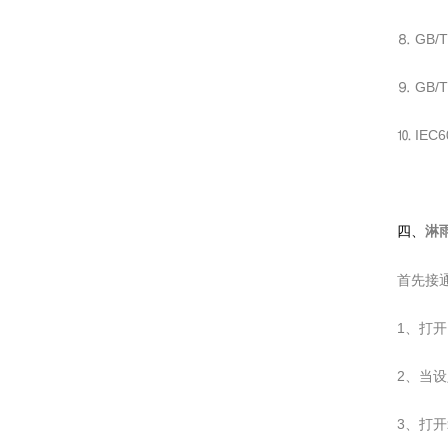
⒏ GB/
⒐ GB/
⒑ IEC
四、
淋
首先接
1、打
2、当
3、打