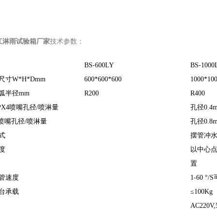
江淋雨试验箱厂家
技术参数：
BS-600LY
BS-1000
尺寸W*H*Dmm
600*600*600
1000*10
弧半径mm
R200
R400
/IPX4喷嘴孔径/喷淋量
孔径0.4
K喷嘴孔径/喷淋量
孔径0.8
式
摆管冲
度
以中心点
置
管速度
1-60 °/
台承载
≤100Kg
AC220V,