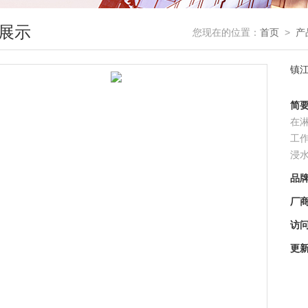
展示
您现在的位置：
首页
>
产
镇
简
在
工
浸
品
厂
访
更