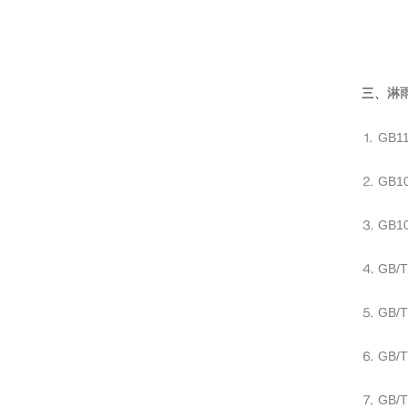
三、
淋
⒈ GB
⒉ GB
⒊ GB
⒋ GB/
⒌ GB/
⒍ GB/
⒎ GB/