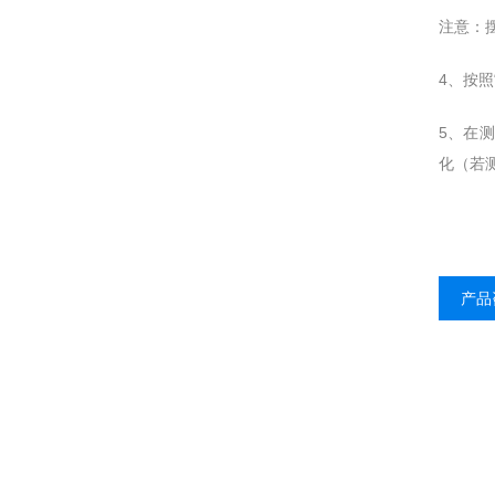
注意：
4、按照
5、在
化（若
产品