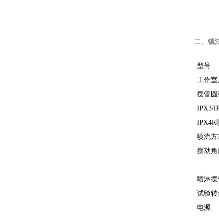
镇
二、
型号
工作室
摆管圆
IPX3
IPX4
喷流方
摆动角
喷淋摆
试验转
电源