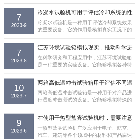
冷凝水试验机可用于评估冷却系统的性
7
能和效率
冷凝水试验机是一种用于评估冷却系统效果
2023-9
的重要设备。它的作用是模拟真实工况下的
冷凝过程，并测量关键参数，以便评估系统
的性能和效率。通常由压缩机、冷凝器、蒸
江苏环境试验箱模拟现实，推动科学进
7
发器和控制系统等组成。在操作过程中，试
步
在科学研究和工程应用中，江苏环境试验箱
验机通过压缩机将低温低压蒸汽吸入冷凝
2023-8
是一种重要的实验设备。它能够模拟各种特
器，并利用冷却...
殊的环境条件，为科学家和工程师提供可靠
的环境测试平台。江苏环境试验箱是一种具
两箱高低温冲击试验箱用于评估不同温
10
有精密控制系统和多种传感器的装置，可以
度环境下的性能和可靠性
两箱高低温冲击试验箱是一种用于对产品进
模拟温度、湿度、气压、光照、振动等参
2023-7
行温度冲击测试的设备。它能够模拟特殊的
数，以满足不同...
温度条件，以评估产品在不同温度环境下的
性能和可靠性。这种试验箱通常由两个独立
在使用干热型盐雾试验机时，需要注意
9
的箱体组成，一个用于高温测试，另一个用
这些事项
干热型盐雾试验机广泛应用于电子、航空、
于低温测试。每个箱体都配备了一个控制系
2023-6
汽车、建筑等各个领域中的材料和产品腐蚀
统，可以精确...