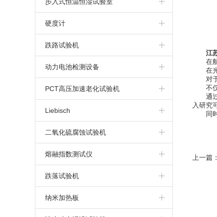
步入式恒温恒湿试验室
步入式高温房
硬度计
布氏硬度计
跌路试验机
江
在航空
维氏硬度计
动力电池检测设备
在光伏
对于新
洛氏硬度计
不仅在
动力电池针刺挤压一体机
PCT高压加速老化试验机
通过使
入研究
里氏硬度计
电池高空低气压模拟试验机
Liebisch
同时，
电池重物冲击试验机
二氧化硫腐蚀试验机
动力电池针刺试验机
熔融指数测试仪
上一篇
动力电池挤压试验机
跌落试验机
纳米加热板