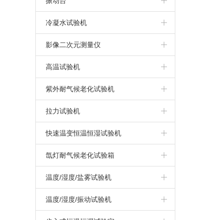
振动台
触摸屏盐雾试验机
IPX3/4摆管式淋雨试验机
冷热冲击试验机
振动试验系统
冷凝水试验机
盐雾腐蚀试验机
IPX1/2滴水式淋雨试验机
三箱高低温冲击试验箱
汽车模拟运输振动台
冷凝水试验箱
影像二次元测量仪
干热型盐雾试验机
两箱冷热冲击试验箱
高温试验机
无水加热盐雾试验机
三箱冷热冲击试验箱
高温试验箱（机）
紫外耐气候老化试验机
上海盐雾试验箱
拉力试验机
复合式盐雾试验机
万能材料拉力试验机
快速温变恒温恒湿试验机
可程式盐雾试验箱
高温/高低温拉力试验机
快速温变试验箱（非线性）
氙灯耐气候老化试验箱
快速温变试验箱（线性）
氙灯耐气候试验箱
温度/湿度/盐雾试验机
循环腐蚀试验箱
温度/湿度/振动试验机