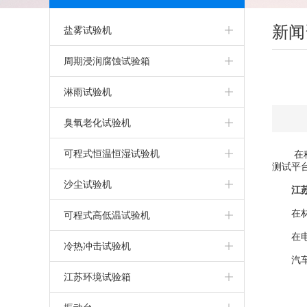
新闻
盐雾试验机
盐雾箱
周期浸润腐蚀试验箱
精密型盐雾试验机
淋雨试验机
可程式盐雾箱
淋雨试验机
臭氧老化试验机
盐雾腐蚀试验箱
IPX5IPX6淋雨试验箱
臭氧老化试验箱
可程式恒温恒湿试验机
在科学
测试平
气密性试验箱
步入式淋雨试验室
可程式恒温恒湿试验箱
沙尘试验机
江
干热型盐雾腐蚀试验箱
客车淋雨试验室
在材料
恒定湿热试验箱
可程式沙尘试验箱
可程式高低温试验机
在电子
触摸屏盐雾腐蚀试验箱
IPX9K高温高压淋雨试验机
上海恒温恒湿试验箱
高低温试验机
冷热冲击试验机
汽车行
无水型盐雾腐蚀试验箱
IPX7/8加压浸水试验机
恒温恒湿试验机
上海高低温试验箱
高低温冲击试验机
江苏环境试验箱
PP盐雾腐蚀试验箱
IPX5/6强喷水淋雨试验机
两箱高低温冲击试验箱