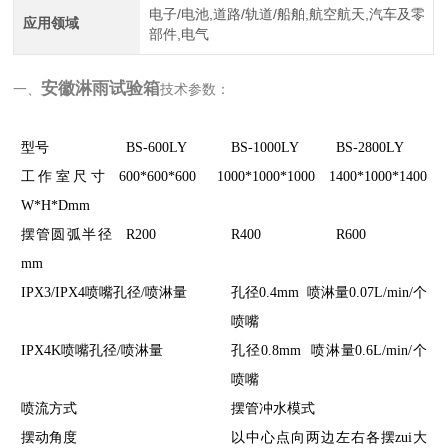
电子/电池,道路/轨道/船舶,航空航天,汽车及零
应用领域
部件,电气
安徽淋雨试验箱
一、
技术参数：
型号
BS-600LY
BS-1000LY
BS-2800LY
工作室尺寸
600*600*600
1000*1000*1000
1400*1000*1400
W*H*Dmm
摆管圆弧半径
R200
R400
R600
mm
IPX3/IPX4喷嘴孔径/喷淋量
孔径0.4mm 喷淋量0.07L/min/个
喷嘴
IPX4K喷嘴孔径/喷淋量
孔径0.8mm 喷淋量0.6L/min/个
喷嘴
喷流方式
摆管冲水模式
摆动角度
以中心点向两边左右各摆zui大