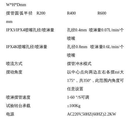
W*H*Dmm
摆管圆弧半径
R200
R400
R600
mm
IPX3/IPX4喷嘴孔径/喷淋量
孔径0.4mm 喷淋量0.07L/min/个
喷嘴
IPX4K喷嘴孔径/喷淋量
孔径0.8mm 喷淋量0.6L/min/个
喷嘴
喷流方式
摆管冲水模式
摆动角度
以中心点向两边左右各摆zui大
175°，共350°，此范围内角度可
任意设置
喷淋摆管速度
1-60 °/S可调
试验转台承载
≤100Kg
电源
AC220V,50HZ(60HZ)2.2KW