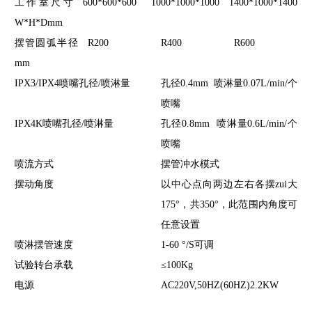
工作室尺寸
600*600*600
1000*1000*1000
1400*1000*1400
W*H*Dmm
摆管圆弧半径
R200
R400
R600
mm
IPX3/IPX4喷嘴孔径/喷淋量
孔径0.4mm 喷淋量0.07L/min/个
喷嘴
IPX4K喷嘴孔径/喷淋量
孔径0.8mm 喷淋量0.6L/min/个
喷嘴
喷流方式
摆管冲水模式
摆动角度
以中心点向两边左右各摆zui大
175°，共350°，此范围内角度可
任意设置
喷淋摆管速度
1-60 °/S可调
试验转台承载
≤100Kg
电源
AC220V,50HZ(60HZ)2.2KW