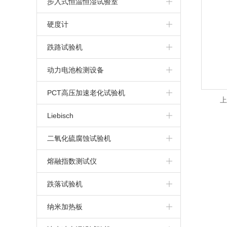
步入式恒温恒湿试验室
步入式高温房
硬度计
布氏硬度计
跌路试验机
维氏硬度计
动力电池检测设备
洛氏硬度计
动力电池针刺挤压一体机
PCT高压加速老化试验机
上
里氏硬度计
电池高空低气压模拟试验机
Liebisch
电池重物冲击试验机
二氧化硫腐蚀试验机
动力电池针刺试验机
熔融指数测试仪
动力电池挤压试验机
跌落试验机
纳米加热板