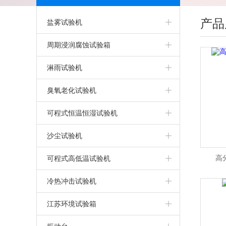
产品
盐雾试验机
盐雾箱
周期浸润腐蚀试验箱
精密型盐雾试验机
淋雨试验机
可程式盐雾箱
淋雨试验机
臭氧老化试验机
盐雾腐蚀试验箱
IPX5IPX6淋雨试验箱
臭氧老化试验箱
可程式恒温恒湿试验机
气密性试验箱
步入式淋雨试验室
可程式恒温恒湿试验箱
沙尘试验机
干热型盐雾腐蚀试验箱
客车淋雨试验室
恒定湿热试验箱
可程式沙尘试验箱
高
可程式高低温试验机
触摸屏盐雾腐蚀试验箱
IPX9K高温高压淋雨试验机
上海恒温恒湿试验箱
高低温试验机
冷热冲击试验机
无水型盐雾腐蚀试验箱
IPX7/8加压浸水试验机
恒温恒湿试验机
上海高低温试验箱
高低温冲击试验机
江苏环境试验箱
PP盐雾腐蚀试验箱
IPX5/6强喷水淋雨试验机
两箱高低温冲击试验箱