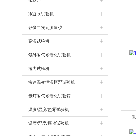
振动台
触摸屏盐雾试验机
IPX3/4摆管式淋雨试验机
冷热冲击试验机
振动试验系统
冷凝水试验机
盐雾腐蚀试验机
IPX1/2滴水式淋雨试验机
三箱高低温冲击试验箱
汽车模拟运输振动台
冷凝水试验箱
影像二次元测量仪
干热型盐雾试验机
两箱冷热冲击试验箱
高温试验机
无水加热盐雾试验机
三箱冷热冲击试验箱
高温试验箱（机）
紫外耐气候老化试验机
上海盐雾试验箱
拉力试验机
复合式盐雾试验机
万能材料拉力试验机
快速温变恒温恒湿试验机
可程式盐雾试验箱
高温/高低温拉力试验机
快速温变试验箱（非线性）
氙灯耐气候老化试验箱
快速温变试验箱（线性）
氙灯耐气候试验箱
温度/湿度/盐雾试验机
教
循环腐蚀试验箱
温度/湿度/振动试验机