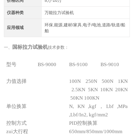
价格区间
5万-10万
仪器种类
万能拉力试验机
环保,能源,建材/家具,电子/电池,道路/轨道/船
应用领域
舶
国标拉力试验机
一、
技术参数：
型号
BS-9000
BS-9100
BS-9010
力值选择
100N 250N 500N 1KN
2.5KN 5KN 10KN 20KN
50KN 100KN
单位换算
N, KN ,kgf，Lbf ,MPa
,Lbf/In2, kgf/mm2
控制方式
PID控制换算
zui大行程
650mm/850mm/1000mm