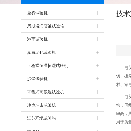
技术
盐雾试验机
盐雾箱
周期浸润腐蚀试验箱
精密型盐雾试验机
淋雨试验机
可程式盐雾箱
淋雨试验机
臭氧老化试验机
盐雾腐蚀试验箱
IPX5IPX6淋雨试验箱
臭氧老化试验箱
可程式恒温恒湿试验机
电
切、撕
气密性试验箱
步入式淋雨试验室
可程式恒温恒湿试验箱
沙尘试验机
材、家
干热型盐雾腐蚀试验箱
客车淋雨试验室
恒定湿热试验箱
可程式沙尘试验箱
可程式高低温试验机
电
触摸屏盐雾腐蚀试验箱
IPX9K高温高压淋雨试验机
上海恒温恒湿试验箱
高低温试验机
冷热冲击试验机
动，再
率高，
无水型盐雾腐蚀试验箱
IPX7/8加压浸水试验机
恒温恒湿试验机
上海高低温试验箱
高低温冲击试验机
江苏环境试验箱
用于质
PP盐雾腐蚀试验箱
IPX5/6强喷水淋雨试验机
两箱高低温冲击试验箱