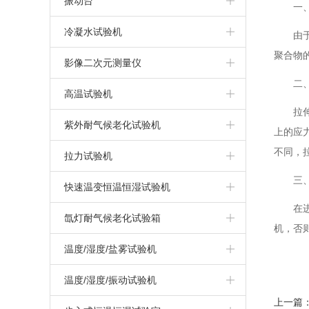
振动台
一
触摸屏盐雾试验机
IPX3/4摆管式淋雨试验机
冷热冲击试验机
振动试验系统
冷凝水试验机
由
盐雾腐蚀试验机
聚合物
IPX1/2滴水式淋雨试验机
三箱高低温冲击试验箱
汽车模拟运输振动台
冷凝水试验箱
影像二次元测量仪
二
干热型盐雾试验机
两箱冷热冲击试验箱
高温试验机
拉
无水加热盐雾试验机
三箱冷热冲击试验箱
高温试验箱（机）
紫外耐气候老化试验机
上的应
上海盐雾试验箱
不同，
拉力试验机
复合式盐雾试验机
三
万能材料拉力试验机
快速温变恒温恒湿试验机
可程式盐雾试验箱
在
高温/高低温拉力试验机
快速温变试验箱（非线性）
氙灯耐气候老化试验箱
机，否
快速温变试验箱（线性）
氙灯耐气候试验箱
温度/湿度/盐雾试验机
循环腐蚀试验箱
温度/湿度/振动试验机
上一篇