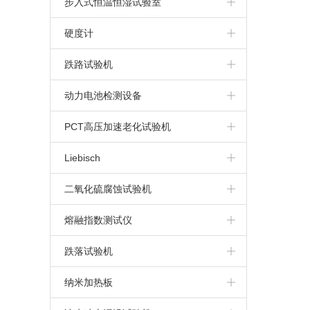
步入式恒温恒湿试验室
步入式高温房
硬度计
布氏硬度计
跌路试验机
维氏硬度计
动力电池检测设备
洛氏硬度计
动力电池针刺挤压一体机
PCT高压加速老化试验机
里氏硬度计
电池高空低气压模拟试验机
Liebisch
电池重物冲击试验机
二氧化硫腐蚀试验机
动力电池针刺试验机
熔融指数测试仪
动力电池挤压试验机
跌落试验机
纳米加热板