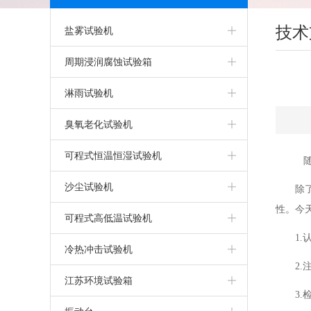
技术
盐雾试验机
盐雾箱
周期浸润腐蚀试验箱
精密型盐雾试验机
淋雨试验机
可程式盐雾箱
淋雨试验机
臭氧老化试验机
盐雾腐蚀试验箱
IPX5IPX6淋雨试验箱
臭氧老化试验箱
可程式恒温恒湿试验机
气密性试验箱
步入式淋雨试验室
可程式恒温恒湿试验箱
沙尘试验机
除
性。今
干热型盐雾腐蚀试验箱
客车淋雨试验室
恒定湿热试验箱
可程式沙尘试验箱
可程式高低温试验机
1
触摸屏盐雾腐蚀试验箱
IPX9K高温高压淋雨试验机
上海恒温恒湿试验箱
高低温试验机
冷热冲击试验机
2
无水型盐雾腐蚀试验箱
IPX7/8加压浸水试验机
恒温恒湿试验机
上海高低温试验箱
高低温冲击试验机
江苏环境试验箱
3
PP盐雾腐蚀试验箱
IPX5/6强喷水淋雨试验机
两箱高低温冲击试验箱