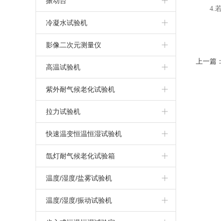
振动台
4
触摸屏盐雾试验机
IPX3/4摆管式淋雨试验机
冷热冲击试验机
振动试验系统
冷凝水试验机
盐雾腐蚀试验机
IPX1/2滴水式淋雨试验机
三箱高低温冲击试验箱
汽车模拟运输振动台
冷凝水试验箱
影像二次元测量仪
干热型盐雾试验机
上一篇
两箱冷热冲击试验箱
高温试验机
无水加热盐雾试验机
三箱冷热冲击试验箱
高温试验箱（机）
紫外耐气候老化试验机
上海盐雾试验箱
拉力试验机
复合式盐雾试验机
万能材料拉力试验机
快速温变恒温恒湿试验机
可程式盐雾试验箱
高温/高低温拉力试验机
快速温变试验箱（非线性）
氙灯耐气候老化试验箱
快速温变试验箱（线性）
氙灯耐气候试验箱
温度/湿度/盐雾试验机
循环腐蚀试验箱
温度/湿度/振动试验机