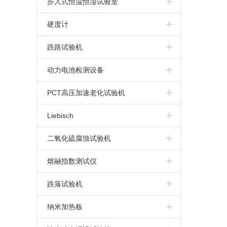
步入式恒温恒湿试验室
步入式高温房
硬度计
布氏硬度计
跌路试验机
维氏硬度计
动力电池检测设备
洛氏硬度计
动力电池针刺挤压一体机
PCT高压加速老化试验机
里氏硬度计
电池高空低气压模拟试验机
Liebisch
电池重物冲击试验机
二氧化硫腐蚀试验机
动力电池针刺试验机
熔融指数测试仪
动力电池挤压试验机
跌落试验机
纳米加热板