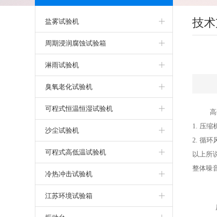
技术
盐雾试验机
盐雾箱
周期浸润腐蚀试验箱
精密型盐雾试验机
淋雨试验机
可程式盐雾箱
淋雨试验机
臭氧老化试验机
盐雾腐蚀试验箱
IPX5IPX6淋雨试验箱
臭氧老化试验箱
可程式恒温恒湿试验机
高
1. 压
气密性试验箱
步入式淋雨试验室
可程式恒温恒湿试验箱
沙尘试验机
2. 循
干热型盐雾腐蚀试验箱
客车淋雨试验室
恒定湿热试验箱
可程式沙尘试验箱
可程式高低温试验机
以上所
整体噪
触摸屏盐雾腐蚀试验箱
IPX9K高温高压淋雨试验机
上海恒温恒湿试验箱
高低温试验机
冷热冲击试验机
无水型盐雾腐蚀试验箱
IPX7/8加压浸水试验机
恒温恒湿试验机
上海高低温试验箱
高低温冲击试验机
江苏环境试验箱
压
PP盐雾腐蚀试验箱
IPX5/6强喷水淋雨试验机
两箱高低温冲击试验箱