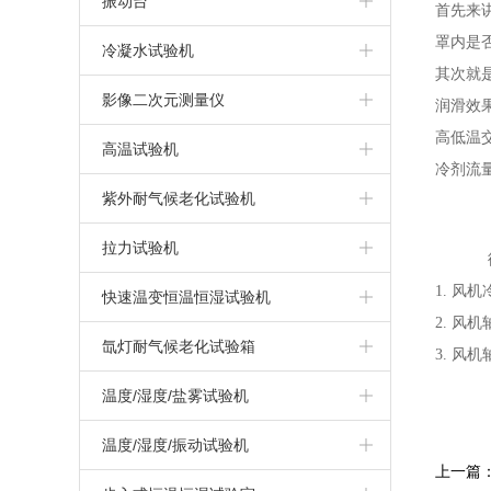
振动台
首先来
触摸屏盐雾试验机
IPX3/4摆管式淋雨试验机
罩内是
冷热冲击试验机
振动试验系统
冷凝水试验机
其次就
盐雾腐蚀试验机
IPX1/2滴水式淋雨试验机
三箱高低温冲击试验箱
汽车模拟运输振动台
冷凝水试验箱
影像二次元测量仪
润滑效
干热型盐雾试验机
高低温
两箱冷热冲击试验箱
高温试验机
冷剂流
无水加热盐雾试验机
三箱冷热冲击试验箱
高温试验箱（机）
紫外耐气候老化试验机
上海盐雾试验箱
拉力试验机
循
复合式盐雾试验机
1. 
万能材料拉力试验机
快速温变恒温恒湿试验机
2. 风
可程式盐雾试验箱
高温/高低温拉力试验机
快速温变试验箱（非线性）
氙灯耐气候老化试验箱
3. 风
快速温变试验箱（线性）
氙灯耐气候试验箱
温度/湿度/盐雾试验机
循环腐蚀试验箱
温度/湿度/振动试验机
上一篇