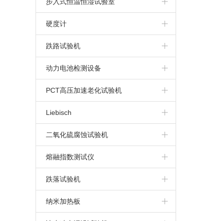
步入式恒温恒湿试验室
步入式高温房
硬度计
布氏硬度计
跌路试验机
维氏硬度计
动力电池检测设备
洛氏硬度计
动力电池针刺挤压一体机
PCT高压加速老化试验机
里氏硬度计
电池高空低气压模拟试验机
Liebisch
电池重物冲击试验机
二氧化硫腐蚀试验机
动力电池针刺试验机
熔融指数测试仪
动力电池挤压试验机
跌落试验机
纳米加热板