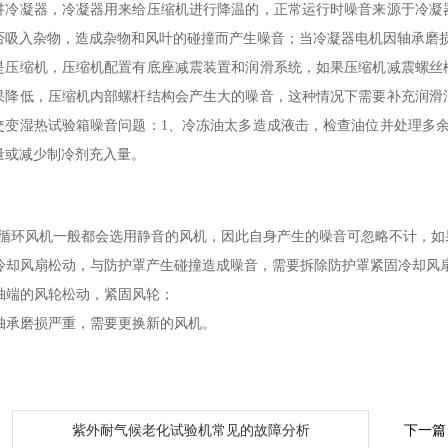
讲冷凝器，冷凝器用来给压缩机进行降温的，正常运行时噪音来源于冷凝
否吸入杂物，造成杂物和风叶的碰撞而产生噪音；当冷凝器电机因轴承磨
是压缩机，压缩机配置有底座减震装置和润滑系统，如果压缩机减震螺丝
果降低，压缩机内部螺杆结构会产生大的噪音，这种情况下需要补充润滑
交变湿热试验箱噪音问题：1、冷冻油太多造成液击，检查油位并处理多
量或减少制冷剂充入量。
环风机一般都会选用静音的风机，因此自身产生的噪音可忽略不计，如
风机冷却风扇松动，与防护罩产生碰撞造成噪音，需要拆除防护罩紧固冷却风
机轴端的风轮松动，紧固风轮；
机轴承磨损严重，需要更换新的风机。
：
紫外耐气候老化试验机常见的故障分析
下一篇