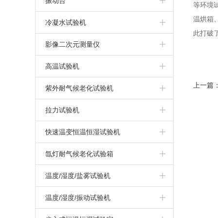
振动台
等环境
触摸屏盐雾试验机
IPX3/4摆管式淋雨试验机
温烘箱
冷热冲击试验机
振动试验系统
冷凝水试验机
此打破
盐雾腐蚀试验机
IPX1/2滴水式淋雨试验机
三箱高低温冲击试验箱
汽车模拟运输振动台
冷凝水试验箱
影像二次元测量仪
干热型盐雾试验机
两箱冷热冲击试验箱
高温试验机
无水加热盐雾试验机
三箱冷热冲击试验箱
上一篇
高温试验箱（机）
紫外耐气候老化试验机
上海盐雾试验箱
拉力试验机
复合式盐雾试验机
万能材料拉力试验机
快速温变恒温恒湿试验机
可程式盐雾试验箱
高温/高低温拉力试验机
快速温变试验箱（非线性）
氙灯耐气候老化试验箱
快速温变试验箱（线性）
氙灯耐气候试验箱
温度/湿度/盐雾试验机
循环腐蚀试验箱
温度/湿度/振动试验机