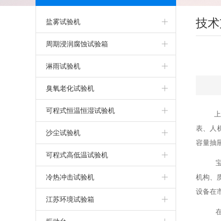
技术
盐雾试验机
盐雾箱
周期浸润腐蚀试验箱
精密型盐雾试验机
淋雨试验机
可程式盐雾箱
淋雨试验机
臭氧老化试验机
盐雾腐蚀试验箱
IPX5IPX6淋雨试验箱
臭氧老化试验箱
可程式恒温恒湿试验机
上
表、人
气密性试验箱
步入式淋雨试验室
可程式恒温恒湿试验箱
沙尘试验机
容量抽
干热型盐雾腐蚀试验箱
客车淋雨试验室
恒定湿热试验箱
可程式沙尘试验箱
可程式高低温试验机
宝
触摸屏盐雾腐蚀试验箱
IPX9K高温高压淋雨试验机
上海恒温恒湿试验箱
高低温试验机
冷热冲击试验机
机构、
设备在
无水型盐雾腐蚀试验箱
IPX7/8加压浸水试验机
恒温恒湿试验机
上海高低温试验箱
高低温冲击试验机
江苏环境试验箱
在
PP盐雾腐蚀试验箱
IPX5/6强喷水淋雨试验机
两箱高低温冲击试验箱