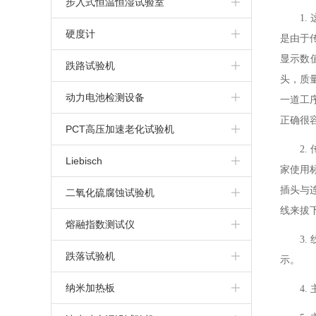
步入式恒温恒湿试验室
1
步入式高温房
硬度计
是由于
显示数
布氏硬度计
跌路试验机
头，质
维氏硬度计
动力电池检测设备
一道工
正确很
洛氏硬度计
动力电池针刺挤压一体机
PCT高压加速老化试验机
2
里氏硬度计
电池高空低气压模拟试验机
Liebisch
家使用
电池重物冲击试验机
插头与
二氧化硫腐蚀试验机
线来拔
动力电池针刺试验机
熔融指数测试仪
3
动力电池挤压试验机
跌落试验机
示。
纳米加热板
4