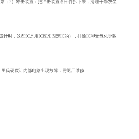
正常；2）冲击装置：把冲击装置各部件拆下来，清理干净灰尘
计时，这些IC是用IC座来固定IC的），排除IC脚受氧化导致
）里氏硬度计内部电路出现故障，需返厂维修。