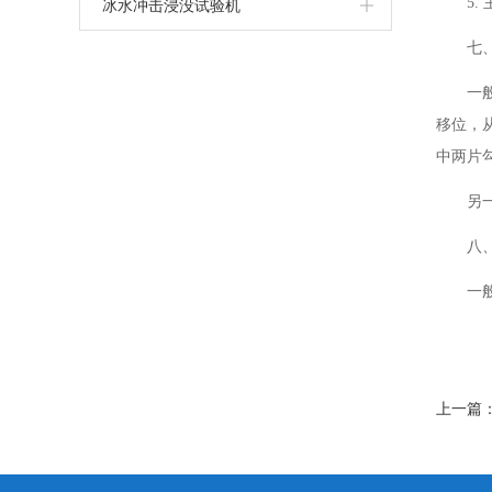
5
冰水冲击浸没试验机
七
一
移位，
中两片
另
八
一
上一篇