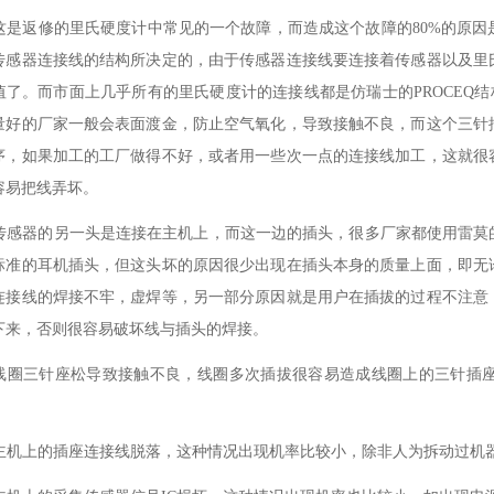
. 这是返修的里氏硬度计中常见的一个故障，而造成这个故障的80%的原
传感器连接线的结构所决定的，由于传感器连接线要连接着传感器以及里
值了。而市面上几乎所有的里氏硬度计的连接线都是仿瑞士的PROCEQ结
量好的厂家一般会表面渡金，防止空气氧化，导致接触不良，而这个三针
序，如果加工的工厂做得不好，或者用一些次一点的连接线加工，这就很
容易把线弄坏。
. 传感器的另一头是连接在主机上，而这一边的插头，很多厂家都使用雷
标准的耳机插头，但这头坏的原因很少出现在插头本身的质量上面，即无
连接线的焊接不牢，虚焊等，另一部分原因就是用户在插拔的过程不注意
下来，否则很容易破坏线与插头的焊接。
. 线圈三针座松导致接触不良，线圈多次插拔很容易造成线圈上的三针
. 主机上的插座连接线脱落，这种情况出现机率比较小，除非人为拆动过