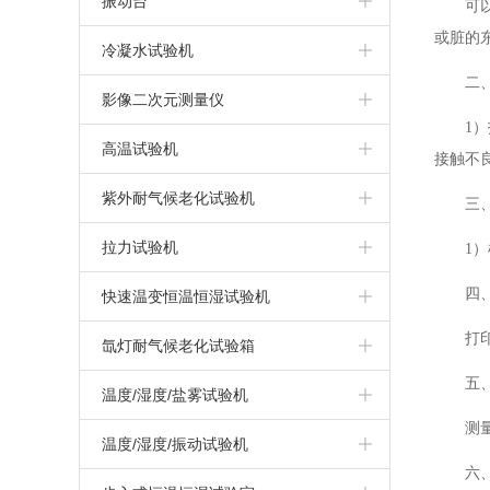
振动台
可
或脏的
触摸屏盐雾试验机
IPX3/4摆管式淋雨试验机
冷热冲击试验机
振动试验系统
冷凝水试验机
二
盐雾腐蚀试验机
IPX1/2滴水式淋雨试验机
三箱高低温冲击试验箱
汽车模拟运输振动台
冷凝水试验箱
影像二次元测量仪
1
干热型盐雾试验机
两箱冷热冲击试验箱
高温试验机
接触不
无水加热盐雾试验机
三箱冷热冲击试验箱
高温试验箱（机）
紫外耐气候老化试验机
三
上海盐雾试验箱
拉力试验机
1
复合式盐雾试验机
四
万能材料拉力试验机
快速温变恒温恒湿试验机
可程式盐雾试验箱
打
高温/高低温拉力试验机
快速温变试验箱（非线性）
氙灯耐气候老化试验箱
五
快速温变试验箱（线性）
氙灯耐气候试验箱
温度/湿度/盐雾试验机
测
循环腐蚀试验箱
温度/湿度/振动试验机
六