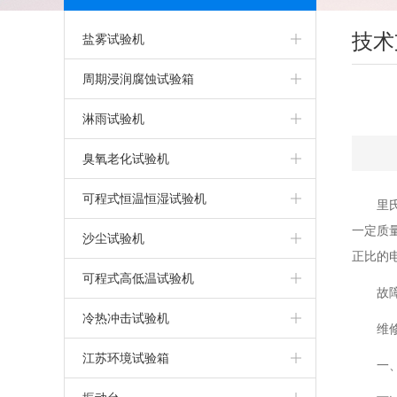
技术
盐雾试验机
盐雾箱
周期浸润腐蚀试验箱
精密型盐雾试验机
淋雨试验机
可程式盐雾箱
淋雨试验机
臭氧老化试验机
盐雾腐蚀试验箱
IPX5IPX6淋雨试验箱
臭氧老化试验箱
可程式恒温恒湿试验机
里
一定质
气密性试验箱
步入式淋雨试验室
可程式恒温恒湿试验箱
沙尘试验机
正比的
干热型盐雾腐蚀试验箱
客车淋雨试验室
恒定湿热试验箱
可程式沙尘试验箱
可程式高低温试验机
故
触摸屏盐雾腐蚀试验箱
IPX9K高温高压淋雨试验机
上海恒温恒湿试验箱
高低温试验机
冷热冲击试验机
维
无水型盐雾腐蚀试验箱
IPX7/8加压浸水试验机
恒温恒湿试验机
上海高低温试验箱
高低温冲击试验机
江苏环境试验箱
一
PP盐雾腐蚀试验箱
IPX5/6强喷水淋雨试验机
两箱高低温冲击试验箱