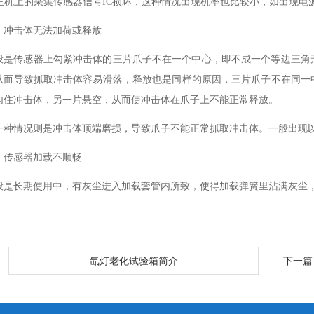
. 主机上的采集传感器信号IC损坏，这种情况出现机率也比较小，如出现电
、冲击体无法加荷或释放
般是传感器上勾紧冲击体的三片爪子不在一个中心，即不成一个等边三角
从而导致抓取冲击体容易滑落，释放也是同样的原因，三片爪子不在同一
勾住冲击体，另一片悬空，从而使冲击体在爪子上不能正常释放。
一种情况则是冲击体顶端磨损，导致爪子不能正常抓取冲击体。一般出现
、传感器加载不顺畅
般是长期使用中，有灰尘进入加载套管内所致，使得加载弹簧里沾满灰尘
：
氙灯老化试验箱简介
下一篇