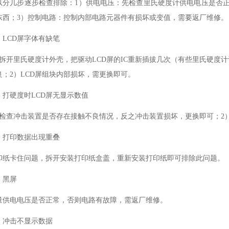
以分几步逐步检查排除：1）供电电压：先检查里氏硬度计供电电压是否
东西；3）控制电路：控制内部电路元器件有损坏或变值，需要返厂维修。
、LCD屏字体有缺笔
）拆开里氏硬度计外壳，把驱动LCD屏的IC重新插拔几次（有些里氏硬度计设
良；2）LCD屏组块内部损坏，需更换即可。
、打硬度时LCD屏无显示数值
）检查冲击装置是否存在接触不良情况，反之冲击装置损坏，更换即可；2
、打印数据出现重叠
印纸卡住问题，拆开安装打印纸盒盖，重新安装打印纸即可排除此问题。
、黑屏
量供电电压是否正常，否则电路有故障，需返厂维修。
、冲击不显示数据