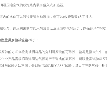
于润湿压缩空气的鼓泡塔内装有侵入式加热器。
泡塔内的水位可以通过接管自动添加，也可以(收费选装)人工注入。
过蠕动泵、调压阀来调节盐水的流量以及压缩空气的压力，以保证均匀的盐
热型盐雾腐蚀试验箱
?简介：
雾腐蚀的方式来检测被测样品的分别耐腐蚀的可靠性，盐雾是指大气中由
多企业产品需模拟海洋周边气候对产品造成的破坏性，所以盐雾试验箱应
准与试验方法不同，分别称“NSS”和"CASS"试验，是人工三防气候中
常