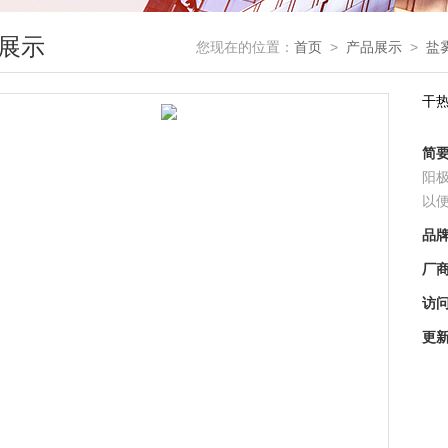
展示
您现在的位置：
首页
>
产品展示
>
盐
干
简
阳
以
品
厂
访
更