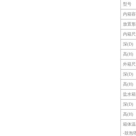
型号
内箱容
放置形
内箱尺
深(D)
高(H)
外箱尺
深(D)
高(H)
盐水箱
深(D)
高(H)
箱体温
-鼓泡