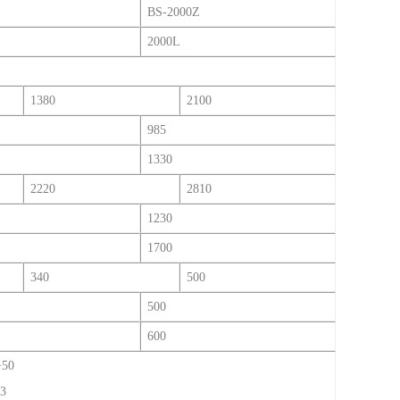
BS-2000Z
2000L
1380
2100
985
1330
2220
2810
1230
1700
340
500
500
600
+50
3