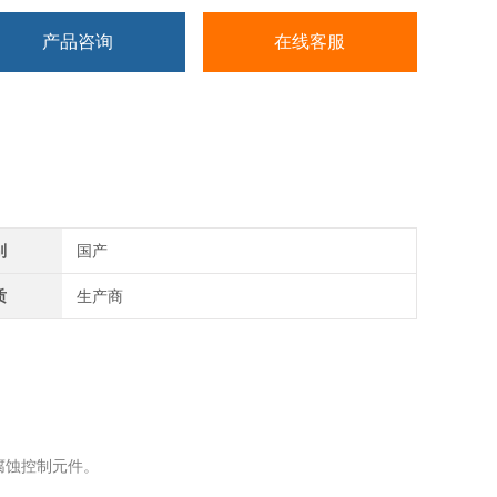
产品咨询
在线客服
别
国产
质
生产商
腐蚀控制元件。