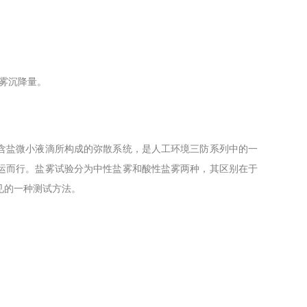
雾沉降量。
含盐微小液滴所构成的弥散系统，是人工环境三防系列中的一
运而行。盐雾试验分为中性盐雾和酸性盐雾两种，其区别在于
见的一种测试方法。