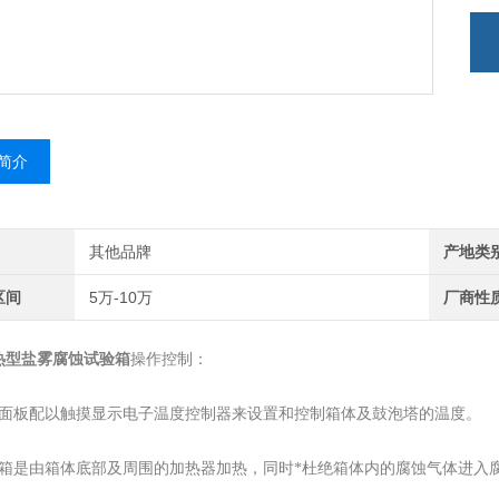
简介
其他品牌
产地类
区间
5万-10万
厂商性
热型盐雾腐蚀试验箱
操作控制：
制面板配以触摸显示电子温度控制器来设置和控制箱体及鼓泡塔的温度。
雾箱是由箱体底部及周围的加热器加热，同时*杜绝箱体内的腐蚀气体进入