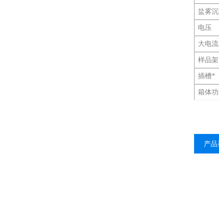
盐雾沉
电压
大电流
样品架
插槽*
箱体功
产品