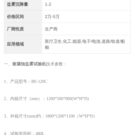
盐雾沉降量
1-2
价格区间
2万-5万
厂商性质
生产商
医疗卫生,化工,能源,电子/电池,道路/轨道/船
应用领域
舶
一、
耐腐蚀盐雾试验机
技术参数：
1、产品型号：BS-120C
2、内箱尺寸（mm）：1200*500*800(W*H*D)
3、外箱尺寸(mm)约：1800*1200*1100（W*H*D）
4、试验室容积：480L