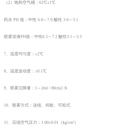
（2）饱和空气桶：63℃±1℃
药水 PH 值：中性 6.0～7.0 酸性 3.0～3.1
喷雾溶液PH值：中性6.5～7.2 酸性3.1～3.3
7、温度均匀度：±2℃
8、温度波动度：±0.1℃
9、喷雾沉降量：1～2ml / 80cm2 /h
10、喷雾方式：连续、间歇、可程式
11、压缩空气压力：1.00±0.01（kg/cm²）