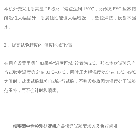
本机外壳采用耐高温 PP 板材（熔点达到 130℃，比传统 PVC 盐雾箱
耐温性大幅提升，耐腐蚀性能也大幅增强），数控焊接，设备
不
漏
水。
2 、提高试验精度的“温度区域”设置:
在用户设置里我们如果将“温度区域”设置为 2℃。那么本次试验只有
当试验室温度稳定在 33℃~37℃，同时压力桶温度稳定在 45℃~49℃
之间时，盐雾试验机将自动进行试验，否则设备将因为温度处于试验
范围外，而不会计时和喷雾。
二、
精密型中性检测盐雾机
产品满足试验要求以及执行标准：