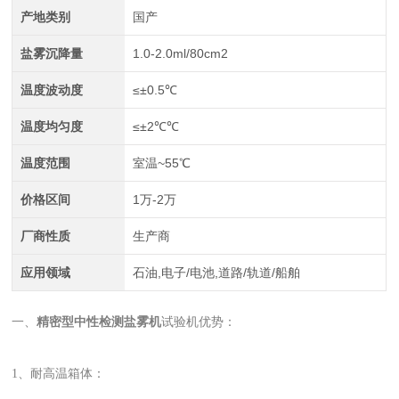
产地类别
国产
盐雾沉降量
1.0-2.0ml/80cm2
温度波动度
≤±0.5℃
温度均匀度
≤±2℃℃
温度范围
室温~55℃
价格区间
1万-2万
厂商性质
生产商
应用领域
石油,电子/电池,道路/轨道/船舶
一、
精密型中性检测盐雾机
试验机优势：
1、耐高温箱体：