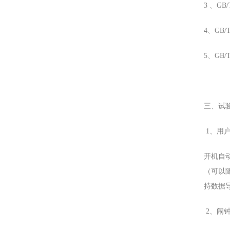
3 、GB
4、GB/
5、GB
三、试
1、用
开机自
（可以
持数据
2、闹