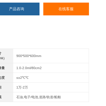
产品咨询
在线客服
寸
900*500*600mm
×H）
降量
1.0-2.0ml/80cm2
匀度
≤±2℃℃
间
1万-2万
域
石油,电子/电池,道路/轨道/船舶