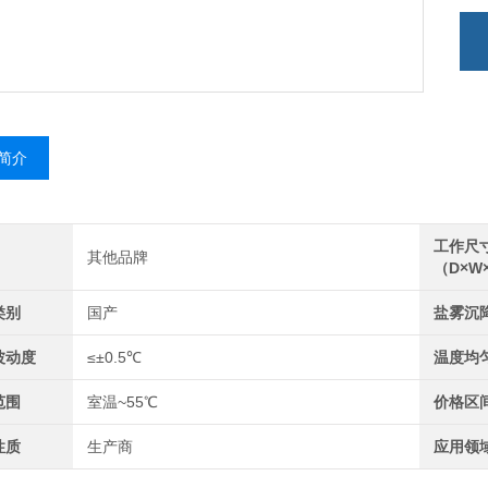
简介
工作尺
其他品牌
（D×W
类别
国产
盐雾沉
波动度
≤±0.5℃
温度均
范围
室温~55℃
价格区
性质
生产商
应用领