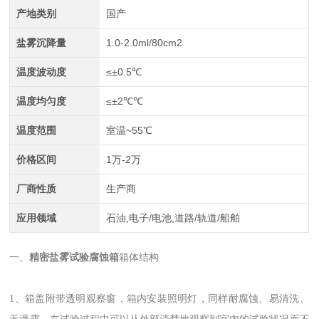
产地类别
国产
盐雾沉降量
1.0-2.0ml/80cm2
温度波动度
≤±0.5℃
温度均匀度
≤±2℃℃
温度范围
室温~55℃
价格区间
1万-2万
厂商性质
生产商
应用领域
石油,电子/电池,道路/轨道/船舶
一、
精密盐雾试验腐蚀箱
箱体结构
1、箱盖附带透明观察窗，箱内安装照明灯，同样耐腐蚀、易清洗、