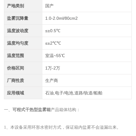
产地类别
国产
盐雾沉降量
1.0-2.0ml/80cm2
温度波动度
≤±0.5℃
温度均匀度
≤±2℃℃
温度范围
室温~55℃
价格区间
1万-2万
厂商性质
生产商
应用领域
石油,电子/电池,道路/轨道/船舶
一、
可程式干热型盐雾箱
产品箱体结构：
1、本设备采用环形水密封方式，保证箱内盐雾不会溢漏出来。