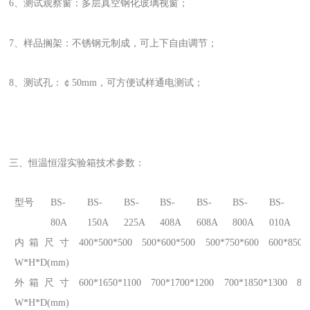
6、测试观察窗：多层真空钢化玻璃视窗；
7、样品搁架：不锈钢元制成，可上下自由调节；
8、测试孔：￠50mm，可方便试样通电测试；
三、恒温恒湿实验箱技术参数：
型号
BS-
BS-
BS-
BS-
BS-
BS-
BS-
80A
150A
225A
408A
608A
800A
010A
内箱尺寸
400*500*500
500*600*500
500*750*600
600*850*
W*H*D(mm)
外箱尺寸
600*1650*1100
700*1700*1200
700*1850*1300
80
W*H*D(mm)