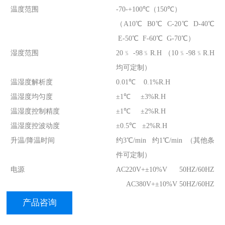
温度范围
-70-+100℃（150℃）
（A10℃ B0℃ C-20℃ D-40℃
E-50℃ F-60℃ G-70℃）
湿度范围
20﹪ -98﹪R.H （10﹪-98﹪R.H
均可定制）
温湿度解析度
0.01℃ 0.1%R.H
温湿度均匀度
±1℃ ±3%R.H
温湿度控制精度
±1℃ ±2%R.H
温湿度控波动度
±0.5℃ ±2%R.H
升温/降温时间
约3℃/min 约1℃/min （其他条
件可定制）
电源
AC220V+±10%V 50HZ/60HZ
AC380V+±10%V 50HZ/60HZ
产品咨询