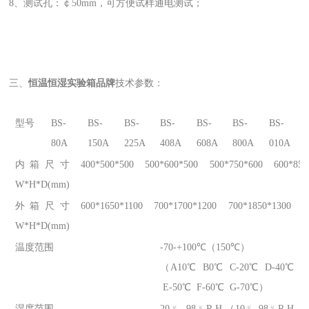
8、测试孔：￠50mm，可方便试样通电测试；
三、
恒温恒湿实验箱品牌
技术参数：
型号
BS-
BS-
BS-
BS-
BS-
BS-
BS-
80A
150A
225A
408A
608A
800A
010A
内箱尺寸
400*500*500
500*600*500
500*750*600
600*850
W*H*D(mm)
外箱尺寸
600*1650*1100
700*1700*1200
700*1850*1300
8
W*H*D(mm)
温度范围
-70-+100℃（150℃）
（A10℃ B0℃ C-20℃ D-40℃
E-50℃ F-60℃ G-70℃）
湿度范围
20﹪ -98﹪R.H （10﹪-98﹪R.H