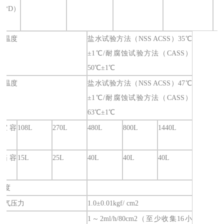
H*D）
室温度
盐水试验方法（NSS ACSS）35℃
±1℃/耐腐蚀试验方法（CASS）
50℃±1℃
桶温度
盐水试验方法（NSS ACSS）47℃
±1℃/耐腐蚀试验方法（CASS）
63℃±1℃
室容
108L
270L
480L
800L
1440L
箱容
15L
25L
40L
40L
40L
溶度
空气压力
1.0±0.01kgf/ cm2
量
1～2ml/h/80cm2（至少收集16小