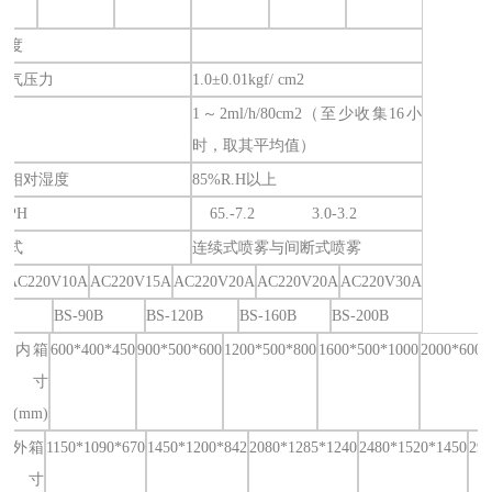
溶度
空气压力
1.0±0.01kgf/ cm2
量
1～2ml/h/80cm2（至少收集16小
时，取其平均值）
室相对湿度
85%R.H以上
值PH
65.-7.2 3.0-3.2
方式
连续式喷雾与间断式喷雾
AC220V10A
AC220V15A
AC220V20A
AC220V20A
AC220V30A
0B
BS-90B
BS-120B
BS-160B
BS-200B
室内箱
600*400*450
900*500*600
1200*500*800
1600*500*1000
2000*600*
尺寸
*D(mm)
室外箱
1150*1090*670
1450*1200*842
2080*1285*1240
2480*1520*1450
290
尺寸