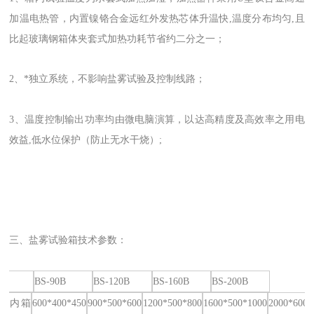
加温电热管，内置镍铬合金远红外发热芯体升温快,温度分布均匀,且
比起玻璃钢箱体夹套式加热功耗节省约二分之一；
2、*独立系统，不影响盐雾试验及控制线路；
3、温度控制输出功率均由微电脑演算，以达高精度及高效率之用电
效益,低水位保护（防止无水干烧）;
三、盐雾试验箱技术参数：
0B
BS-90B
BS-120B
BS-160B
BS-200B
室内箱
600*400*450
900*500*600
1200*500*800
1600*500*1000
2000*600*