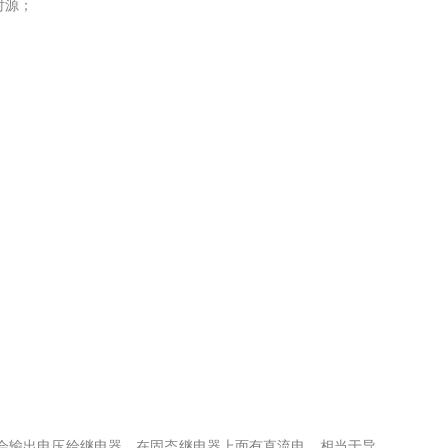
射源；
输出电压给继电器，在固态继电器上面有直流电，相当于导