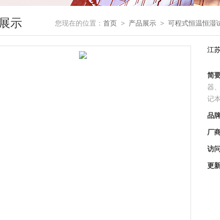
展示
您现在的位置：
首页
>
产品展示
>
可程式恒温恒湿
江
简
器
记
品
厂
访
更