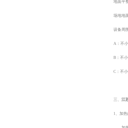
地面平
场地地面
设备周
A：不小
B：不小
C：不小
三、
江
1、加
加热装