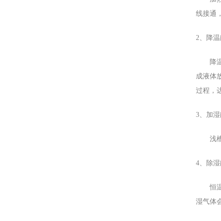
线接通
2、降
降温能
成液体
过程，
3、加
浅槽式
4、除
恒温恒
湿气体