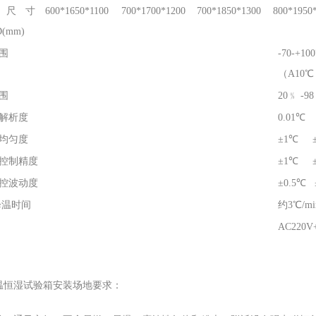
箱尺寸
600*1650*1100
700*1700*1200
700*1850*1300
800*1950
(mm)
围
-70-+1
（A10℃ 
围
20﹪ -
解析度
0.01℃ 
均匀度
±1℃ ±
控制精度
±1℃ ±
控波动度
±0.5℃ 
降温时间
约3℃/m
AC220V
温恒湿试验箱安装场地要求：