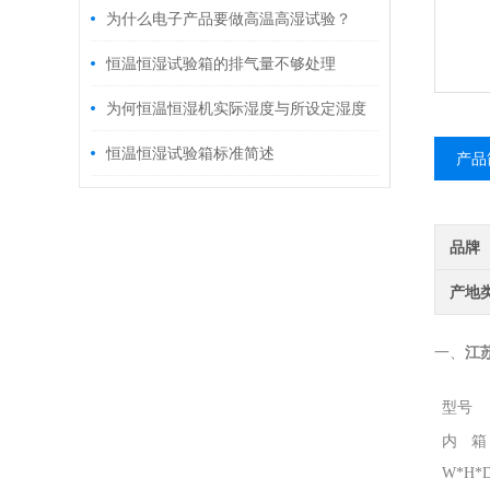
是怎样的？
为什么电子产品要做高温高湿试验？
恒温恒湿试验箱的排气量不够处理
为何恒温恒湿机实际湿度与所设定湿度
有偏差
恒温恒湿试验箱标准简述
产品
品牌
产地
一、
江
型号
内
W*H*D