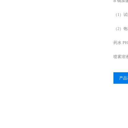
B 铜加
（1）试
（2）饱
药水 PH
喷雾溶液P
产品