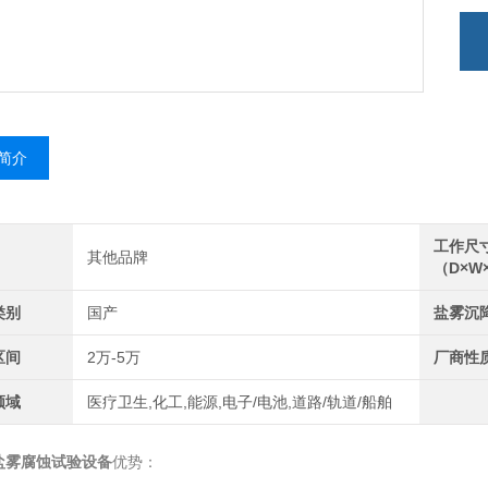
简介
工作尺
其他品牌
（D×W
类别
国产
盐雾沉
区间
2万-5万
厂商性
领域
医疗卫生,化工,能源,电子/电池,道路/轨道/船舶
盐雾腐蚀试验设备
优势：