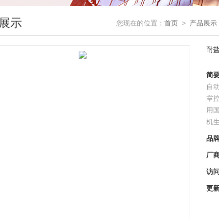
展示
您现在的位置：
首页
>
产品展示
耐
简
自
掌
用
机
品
厂
访
更