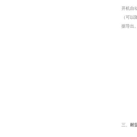
开机自
（可以
据导出
三、
耐