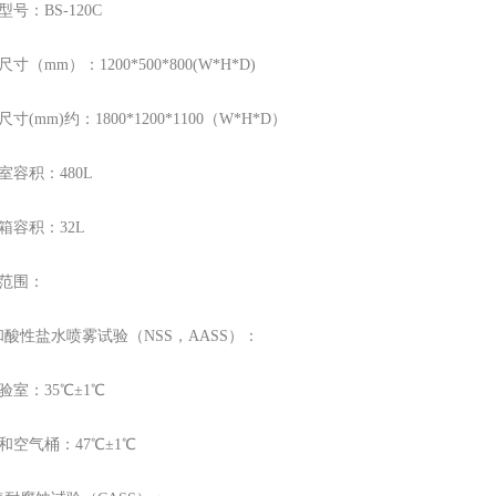
型号：BS-120C
寸（mm）：1200*500*800(W*H*D)
寸(mm)约：1800*1200*1100（W*H*D）
室容积：480L
箱容积：32L
度范围：
和酸性盐水喷雾试验（NSS，AASS）：
验室：35℃±1℃
和空气桶：47℃±1℃