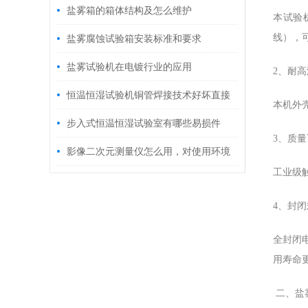
盐雾箱的箱体结构及怎么维护
本试验
线），可
盐雾腐蚀试验箱安装标准和要求
盐雾试验机在电镀行业的应用
2、耐
恒温恒湿试验机铜管焊接技术好坏直接
本机外壳
决定制冷效果
步入式恒温恒湿试验室有哪些易损件
3、质量
影像二次元测量仪怎么用，对使用环境
工业级
有什么要求？
4、封闭
全封闭
用寿命
二、盐