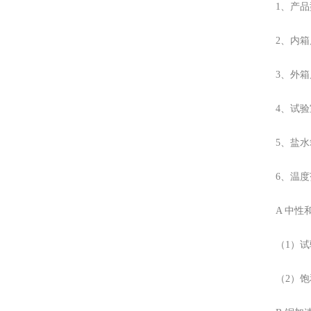
1、产品
2、内箱尺
3、外箱尺
4、试验
5、盐水
6、温
A 中性
（1）试
（2）饱