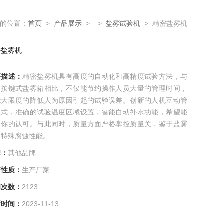
的位置：
首页
>
产品展示
> >
盐雾试验机
> 精密盐雾机
密盐雾机
要描述：
精密盐雾机具有高度的自动化和高精度试验方法，与
通按键式盐雾箱相比，不仅能节约操作人员大量的管理时间，
能大限度的降低人为原因引起的试验误差。创新的人机互动管
模式，准确的试验温度区域设置，智能自动补水功能，希望能
到你的认可。与此同时，质量方面严格掌控质量关，鉴于盐雾
的特殊腐蚀性能。
牌：
其他品牌
商性质：
生产厂家
问次数：
2123
新时间：
2023-11-13