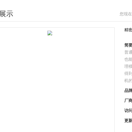
展示
您现在
精
简
普
也
理
得
机
品
厂
访
更