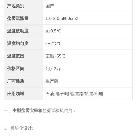
产地类别
国产
盐雾沉降量
1.0-2.0ml/80cm2
温度波动度
≤±0.5℃
温度均匀度
≤±2℃℃
温度范围
室温~55℃
价格区间
1万-2万
厂商性质
生产商
应用领域
石油,电子/电池,道路/轨道/船舶
一、
中型盐雾实验箱
盐雾试验机优势：
1、模块化设计: