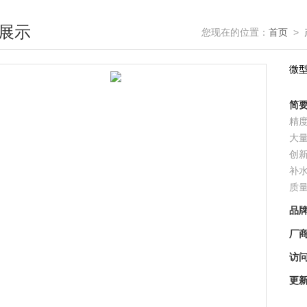
展示
您现在的位置：
首页
>
微
简
精
大
创
补
质
品
厂
访
更