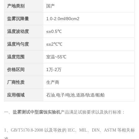
产地类别
国产
盐雾沉降量
1.0-2.0ml/80cm2
温度波动度
≤±0.5℃
温度均匀度
≤±2℃℃
温度范围
室温~55℃
价格区间
1万-2万
厂商性质
生产商
应用领域
石油,电子/电池,道路/轨道/船舶
一、
盐雾测试中型腐蚀实验机
产品满足试验要求以及执行标准：
1、GB/T5170.8-2008 以及等效的 IEC、MIL、DIN、ASTM 等相关标