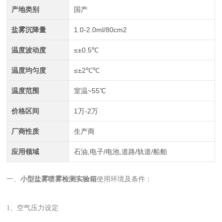
产地类别
国产
盐雾沉降量
1.0-2.0ml/80cm2
温度波动度
≤±0.5℃
温度均匀度
≤±2℃℃
温度范围
室温~55℃
价格区间
1万-2万
厂商性质
生产商
应用领域
石油,电子/电池,道路/轨道/船舶
一、
小型盐雾喷雾检测实验箱
使用环境及条件：
1、空气压力设定