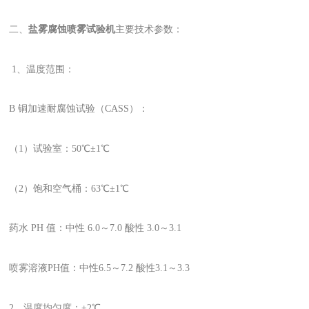
二、
盐雾腐蚀喷雾试验机
主要技术参数：
1、温度范围：
B 铜加速耐腐蚀试验（CASS）：
（1）试验室：50℃±1℃
（2）饱和空气桶：63℃±1℃
药水 PH 值：中性 6.0～7.0 酸性 3.0～3.1
喷雾溶液PH值：中性6.5～7.2 酸性3.1～3.3
2、温度均匀度：±2℃