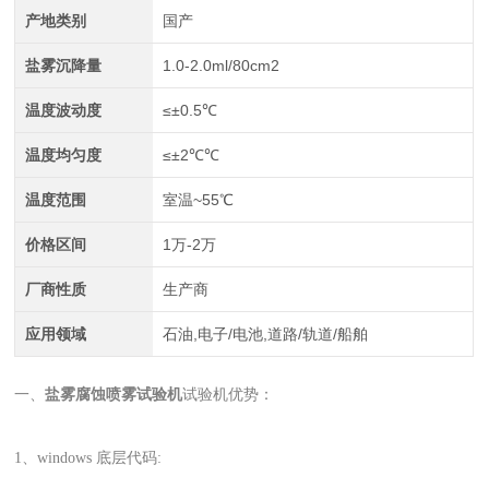
产地类别
国产
盐雾沉降量
1.0-2.0ml/80cm2
温度波动度
≤±0.5℃
温度均匀度
≤±2℃℃
温度范围
室温~55℃
价格区间
1万-2万
厂商性质
生产商
应用领域
石油,电子/电池,道路/轨道/船舶
一、
盐雾腐蚀喷雾试验机
试验机优势：
1、windows 底层代码: