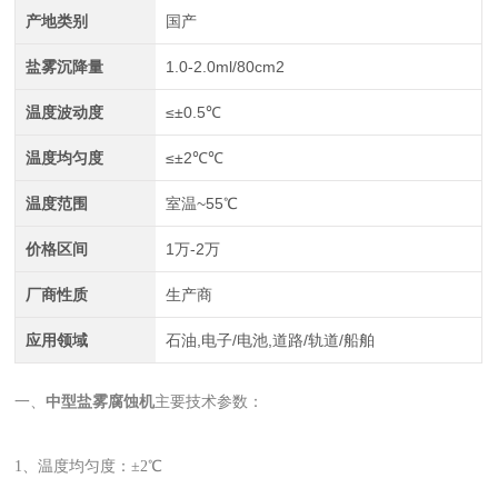
产地类别
国产
盐雾沉降量
1.0-2.0ml/80cm2
温度波动度
≤±0.5℃
温度均匀度
≤±2℃℃
温度范围
室温~55℃
价格区间
1万-2万
厂商性质
生产商
应用领域
石油,电子/电池,道路/轨道/船舶
一、
中型盐雾腐蚀机
主要技术参数：
1、温度均匀度：±2℃