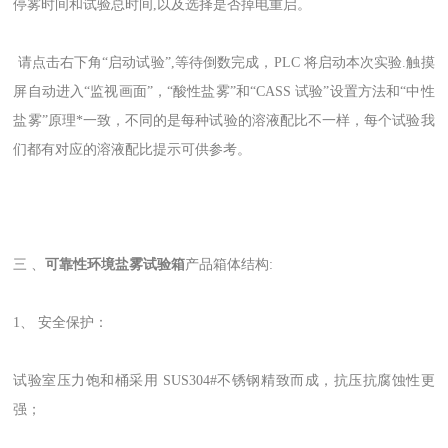
停雾时间和试验总时间,以及选择是否掉电重启。
请点击右下角“启动试验”,等待倒数完成，PLC 将启动本次实验.触摸
屏自动进入“监视画面”，“酸性盐雾”和“CASS 试验”设置方法和“中性
盐雾”原理*一致，不同的是每种试验的溶液配比不一样，每个试验我
们都有对应的溶液配比提示可供参考。
三
、
可靠性环境盐雾试验箱
产品箱体结构:
1、 安全保护：
试验室压力饱和桶采用 SUS304#不锈钢精致而成，抗压抗腐蚀性更
强；