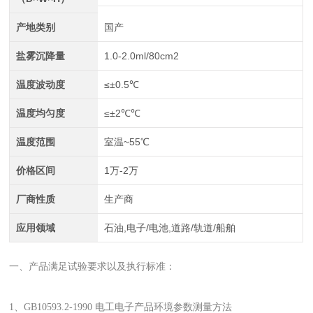
产地类别
国产
盐雾沉降量
1.0-2.0ml/80cm2
温度波动度
≤±0.5℃
温度均匀度
≤±2℃℃
温度范围
室温~55℃
价格区间
1万-2万
厂商性质
生产商
应用领域
石油,电子/电池,道路/轨道/船舶
一、产品满足试验要求以及执行标准：
1、GB10593.2-1990 电工电子产品环境参数测量方法