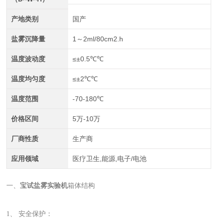
产地类别
国产
盐雾沉降量
1～2ml/80cm2.h
温度波动度
≤±0.5℃℃
温度均匀度
≤±2℃℃
温度范围
-70-180℃
价格区间
5万-10万
厂商性质
生产商
应用领域
医疗卫生,能源,电子/电池
一、
宝试盐雾实验机
箱体结构
1、 安全保护：