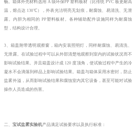
畅。箱体外壳材料选用 A 级环保PP 塑料板材（比传统 PVC 板更耐高
温，熔点达 130℃），外表光洁明亮无划痕，耐腐蚀、易清洗、无泄
露。内胆为相同的 PP塑料板材。各种辅助配件设施同样为耐腐蚀
型，结构设计合理。
3、箱盖附带透明观察窗，箱内安装照明灯，同样耐腐蚀、易清洗、
无泄露。在试验过程中可以从外部清楚地观察到室内的试验状况而不
影响试验结果。并且箱盖设计成 120 度顶角，使试验过程中产生的冷
凝水不会滴落到样品上影响试验结果。箱盖与箱体采用水密封，防止
盐雾外溢，从而影响试验结果和腐蚀室内其它设备，甚至可能对试验
操作人员造成的伤害。
二、
宝试盐雾实验机
产品满足试验要求以及执行标准：