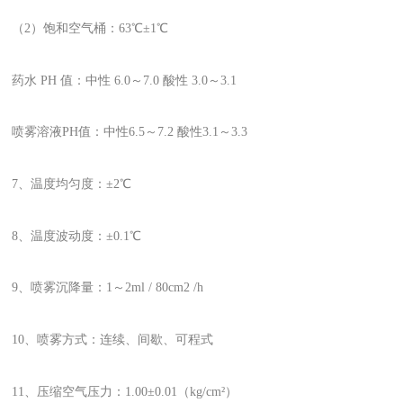
（2）饱和空气桶：63℃±1℃
药水 PH 值：中性 6.0～7.0 酸性 3.0～3.1
喷雾溶液PH值：中性6.5～7.2 酸性3.1～3.3
7、温度均匀度：±2℃
8、温度波动度：±0.1℃
9、喷雾沉降量：1～2ml / 80cm2 /h
10、喷雾方式：连续、间歇、可程式
11、压缩空气压力：1.00±0.01（kg/cm²）