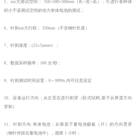
5、zui大测试空间： 350×500×500mm（长×宽×高），可进行各种体
积小于该测试空间的动力单体电池的测试；
6、针刺zui大行程： 350mm（不含钢针长度）
7、针刺速度：(25±5)mm/s ；
8、数据采样频率：100 次/秒；
9、针刺测试时间设置：0～9999s 内可任意设定
10、设备运行方向：从左至右进行刺穿（卧式结构,基于从厚度方向
穿刺）
11、针刺方向:单体电池：从垂直于蓄电池极板（片）的方向贯穿
（钢针停留在蓄电池中），观察 1 小时；