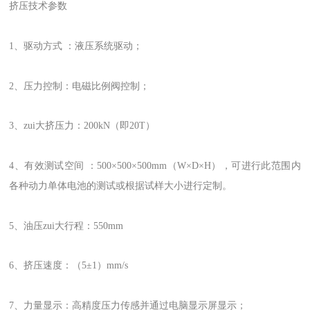
挤压技术参数
1、驱动方式 ：液压系统驱动；
2、压力控制：电磁比例阀控制；
3、zui大挤压力：200kN（即20T）
4、有效测试空间 ：500×500×500mm（W×D×H），可进行此范围内
各种动力单体电池的测试或根据试样大小进行定制。
5、油压zui大行程：550mm
6、挤压速度：（5±1）mm/s
7、力量显示：高精度压力传感并通过电脑显示屏显示；