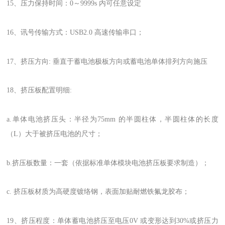
15、压力保持时间：0～9999s 内可任意设定
16、讯号传输方式：USB2.0 高速传输串口；
17、挤压方向: 垂直于蓄电池极板方向或蓄电池单体排列方向施压
18、挤压板配置明细:
a.单体电池挤压头：半径为75mm 的半圆柱体，半圆柱体的长度
（L）大于被挤压电池的尺寸；
b.挤压板数量：一套（依据标准单体模块电池挤压板要求制造）；
c. 挤压板材质为高硬度镀络钢，表面加贴耐燃铁氟龙胶布；
19、挤压程度：单体蓄电池挤压至电压0V 或变形达到30%或挤压力