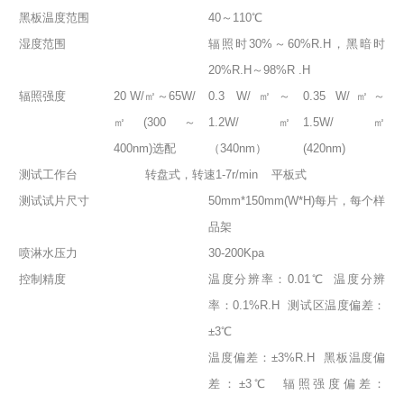
黑板温度范围
40～110℃
湿度范围
辐照时30%～60%R.H，黑暗时
20%R.H～98%R .H
辐照强度
20 W/㎡～65W/
0.3 W/㎡～
0.35 W/㎡～
㎡(300～
1.2W/㎡
1.5W/㎡
400nm)选配
（340nm）
(420nm)
测试工作台
转盘式，转速1-7r/min
平板式
测试试片尺寸
50mm*150mm(W*H)每片，每个样
品架
喷淋水压力
30-200Kpa
控制精度
温度分辨率：0.01℃ 温度分辨
率：0.1%R.H 测试区温度偏差：
±3℃
温度偏差：±3%R.H 黑板温度偏
差：±3℃ 辐照强度偏差：