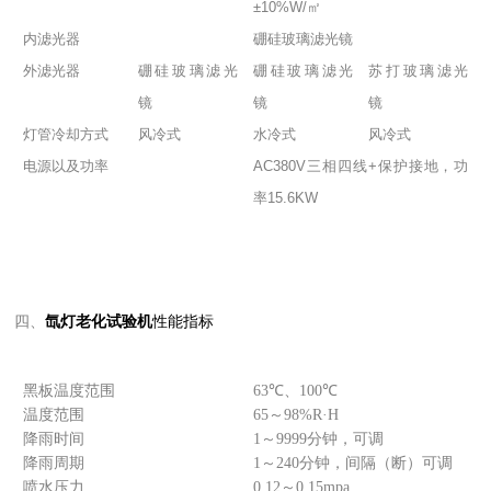
±10%W/㎡
内滤光器
硼硅玻璃滤光镜
外滤光器
硼硅玻璃滤光
硼硅玻璃滤光
苏打玻璃滤光
镜
镜
镜
灯管冷却方式
风冷式
水冷式
风冷式
电源以及功率
AC380V三相四线+保护接地，功
率15.6KW
四、
氙灯老化试验机
性能指标
黑板温度范围
63℃、100℃
温度范围
65～98%R·H
降雨时间
1～9999分钟，可调
降雨周期
1～240分钟，间隔（断）可调
喷水压力
0.12～0.15mpa