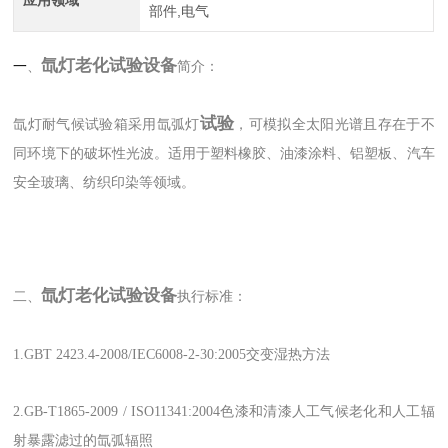
部件,电气
氙灯老化试验设备
一
、
简介：
试验
氙灯耐气候试验箱采用氙弧灯
，可模拟全太阳光谱且存在于不
同环境下的破坏性光波。适用于塑料橡胶、油漆涂料、铝塑板、汽车
安全玻璃、纺织印染等领域。
氙灯老化试验设备
二、
执行标准：
1.GBT 2423.4-2008/IEC6008-2-30:2005交变湿热方法
2.GB-T1865-2009 / ISO11341:2004色漆和清漆人工气候老化和人工辐
射暴露滤过的氙弧辐照