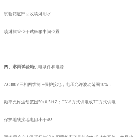
试验箱底部回收喷淋用水
喷淋摆管位于试验箱中间位置
四、
淋雨试验箱
供电条件
和电源
AC380V三相四线制 +保护接地；电压允许波动范围10%；
频率允许波动范围50±0.5ＨZ；TN-S方式供电或TT方式供电
保护地线接地电阻小于4Ω