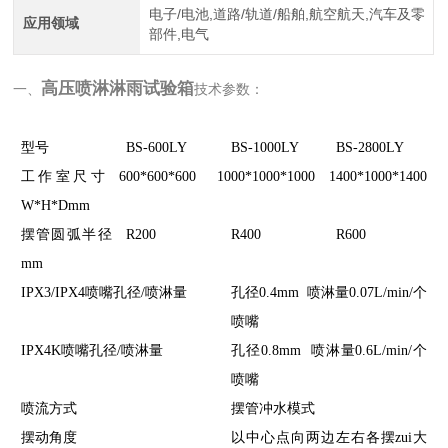
电子/电池,道路/轨道/船舶,航空航天,汽车及零
应用领域
部件,电气
高压喷淋淋雨试验箱
一、
技术参数：
型号
BS-600LY
BS-1000LY
BS-2800LY
工作室尺寸
600*600*600
1000*1000*1000
1400*1000*1400
W*H*Dmm
摆管圆弧半径
R200
R400
R600
mm
IPX3/IPX4喷嘴孔径/喷淋量
孔径0.4mm 喷淋量0.07L/min/个
喷嘴
IPX4K喷嘴孔径/喷淋量
孔径0.8mm 喷淋量0.6L/min/个
喷嘴
喷流方式
摆管冲水模式
摆动角度
以中心点向两边左右各摆zui大