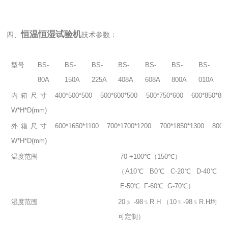
恒温恒湿试验机
四、
技术参数：
型号
BS-
BS-
BS-
BS-
BS-
BS-
BS-
80A
150A
225A
408A
608A
800A
010A
内箱尺寸
400*500*500
500*600*500
500*750*600
600*850*80
W*H*D(mm)
外箱尺寸
600*1650*1100
700*1700*1200
700*1850*1300
800*
W*H*D(mm)
温度范围
-70-+100℃（150℃）
（A10℃ B0℃ C-20℃ D-40℃
E-50℃ F-60℃ G-70℃）
湿度范围
20﹪ -98﹪R.H （10﹪-98﹪R.H均
可定制）