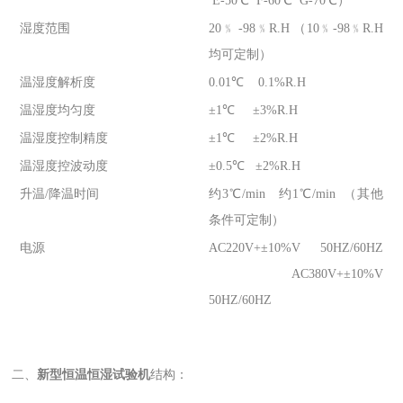
E-50℃ F-60℃ G-70℃）
湿度范围
20﹪ -98﹪R.H （10﹪-98﹪R.H
均可定制）
温湿度解析度
0.01℃ 0.1%R.H
温湿度均匀度
±1℃ ±3%R.H
温湿度控制精度
±1℃ ±2%R.H
温湿度控波动度
±0.5℃ ±2%R.H
升温/降温时间
约3℃/min 约1℃/min （其他
条件可定制）
电源
AC220V+±10%V 50HZ/60HZ
AC380V+±10%V
50HZ/60HZ
二、
新型恒温恒湿试验机
结构：