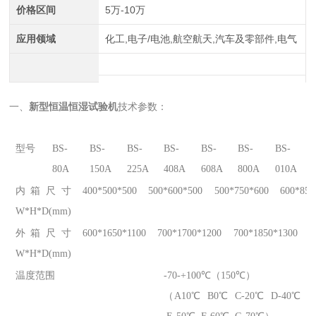
价格区间
5万-10万
应用领域
化工,电子/电池,航空航天,汽车及零部件,电气
一、
新型恒温恒湿试验机
技术参数：
型号
BS-
BS-
BS-
BS-
BS-
BS-
BS-
80A
150A
225A
408A
608A
800A
010A
内箱尺寸
400*500*500
500*600*500
500*750*600
600*850
W*H*D(mm)
外箱尺寸
600*1650*1100
700*1700*1200
700*1850*1300
8
W*H*D(mm)
温度范围
-70-+100℃（150℃）
（A10℃ B0℃ C-20℃ D-40℃