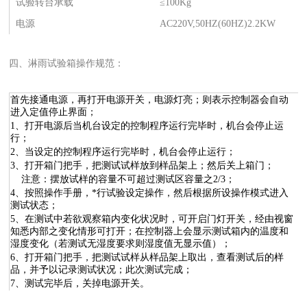
试验转台承载
≤100Kg
电源
AC220V,50HZ(60HZ)2.2KW
四、淋雨试验箱操作规范：
首先接通电源，再打开电源开关，电源灯亮；则表示控制器会自动
进入定值停止界面；
1、打开电源后当机台设定的控制程序运行完毕时，机台会停止运
行；
2、当设定的控制程序运行完毕时，机台会停止运行；
3、打开箱门把手，把测试试样放到样品架上；然后关上箱门；
注意：摆放试样的容量不可超过测试区容量之2/3；
4、按照操作手册，*行试验设定操作，然后根据所设操作模式进入
测试状态；
5、在测试中若欲观察箱内变化状况时，可开启门灯开关，经由视窗
知悉内部之变化情形可打开；在控制器上会显示测试箱内的温度和
湿度变化（若测试无湿度要求则湿度值无显示值）；
6、打开箱门把手，把测试试样从样品架上取出，查看测试后的样
品，并予以记录测试状况；此次测试完成；
7、测试完毕后，关掉电源开关。