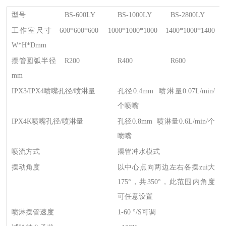
型号
BS-600LY
BS-1000LY
BS-2800LY
工作室尺寸
600*600*600
1000*1000*1000
1400*1000*1400
W*H*Dmm
摆管圆弧半径
R200
R400
R600
mm
IPX3/IPX4喷嘴孔径/喷淋量
孔径0.4mm 喷淋量0.07L/min/
个喷嘴
IPX4K喷嘴孔径/喷淋量
孔径0.8mm 喷淋量0.6L/min/个
喷嘴
喷流方式
摆管冲水模式
摆动角度
以中心点向两边左右各摆zui大
175°，共350°，此范围内角度
可任意设置
喷淋摆管速度
1-60 °/S可调