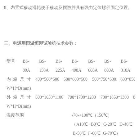
8、内置式移动滑轮便于移动及摆放并具有强力定位螺丝固定位置。
三、
电源用恒温恒湿试验机
技术参数：
型号
BS-
BS-
BS-
BS-
BS-
BS-
BS-
80A
150A
225A
408A
608A
800A
010A
内箱尺寸
400*500*500
500*600*500
500*750*600
600*850*
W*H*D(mm)
外箱尺寸
600*1650*1100
700*1700*1200
700*1850*1300
80
W*H*D(mm)
温度范围
-70-+100℃（150℃）
（A10℃ B0℃ C-20℃ D-40℃
E-50℃ F-60℃ G-70℃）