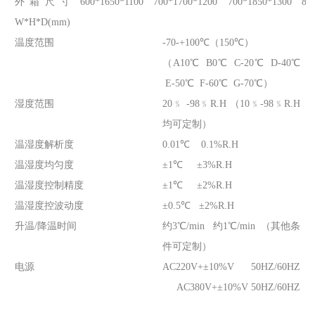
外箱尺寸
600*1650*1100
700*1700*1200
700*1850*1300
80
W*H*D(mm)
温度范围
-70-+100℃（150℃）
（A10℃ B0℃ C-20℃ D-40℃
E-50℃ F-60℃ G-70℃）
湿度范围
20﹪ -98﹪R.H （10﹪-98﹪R.H
均可定制）
温湿度解析度
0.01℃ 0.1%R.H
温湿度均匀度
±1℃ ±3%R.H
温湿度控制精度
±1℃ ±2%R.H
温湿度控波动度
±0.5℃ ±2%R.H
升温/降温时间
约3℃/min 约1℃/min （其他条
件可定制）
电源
AC220V+±10%V 50HZ/60HZ
AC380V+±10%V 50HZ/60HZ