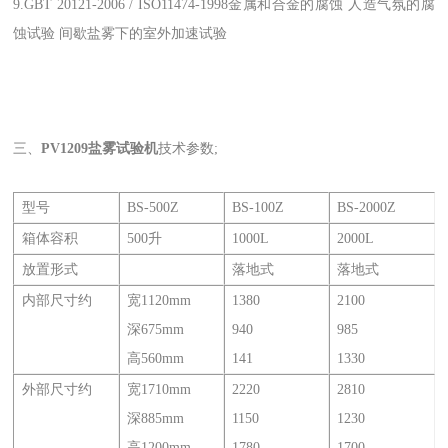
9.GBT 20121-2006 / ISO11474-1998金属和合金的腐蚀 人造气氛的腐
蚀试验 间歇盐雾下的室外加速试验
三、
PV1209盐雾试验机
技术参数;
型号
BS-500Z
BS-100Z
BS-2000Z
箱体容积
500升
1000L
2000L
放置形式
落地式
落地式
内部尺寸约
宽1120mm
1380
2100
深675mm
940
985
高560mm
141
1330
外部尺寸约
宽1710mm
2220
2810
深885mm
1150
1230
高1200mm
1780
1700