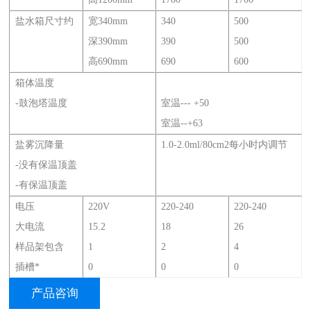
盐水箱尺寸约
宽340mm
340
500
深390mm
390
500
高690mm
690
600
箱体温度
-鼓泡塔温度
室温--- +50
室温--+63
盐雾沉降量
1.0-2.0ml/80cm2每小时内调节
-没有保温顶盖
-有保温顶盖
电压
220V
220-240
220-240
大电流
15.2
18
26
样品架包含
1
2
4
插槽*
0
0
0
产品咨询