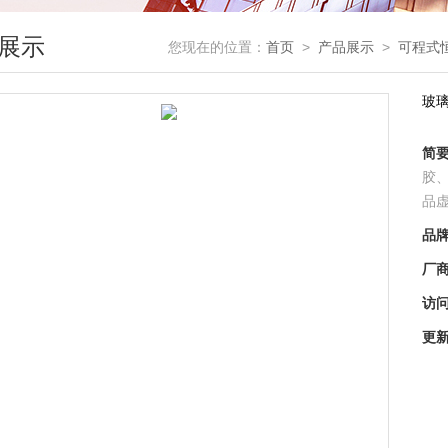
展示
您现在的位置：
首页
>
产品展示
>
可程式
玻
简
胶
品
品
厂
访
更