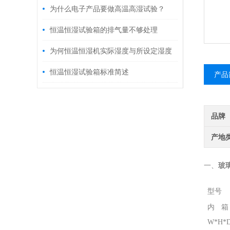
是怎样的？
为什么电子产品要做高温高湿试验？
恒温恒湿试验箱的排气量不够处理
为何恒温恒湿机实际湿度与所设定湿度
有偏差
恒温恒湿试验箱标准简述
产品
品牌
产地
一、
玻
型号
内
W*H*D