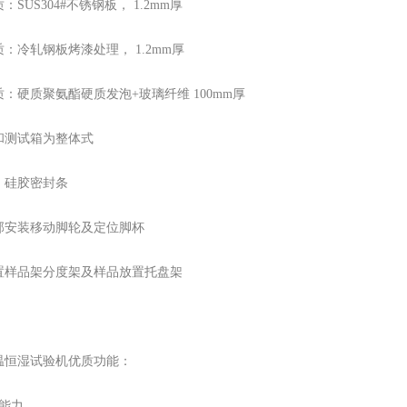
：SUS304#不锈钢板， 1.2mm厚
：冷轧钢板烤漆处理， 1.2mm厚
：硬质聚氨酯硬质发泡+玻璃纤维 100mm厚
和测试箱为整体式
：硅胶密封条
部安装移动脚轮及定位脚杯
置样品架分度架及样品放置托盘架
温恒湿试验机优质功能：
热能力