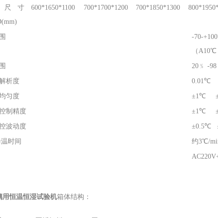
箱尺寸
600*1650*1100
700*1700*1200
700*1850*1300
800*1950
(mm)
围
-70-+1
（A10℃ 
围
20﹪ -
解析度
0.01℃ 
均匀度
±1℃ ±
控制精度
±1℃ ±
控波动度
±0.5℃ 
降温时间
约3℃/m
AC220V
璃用恒温恒湿试验机
箱体结构：