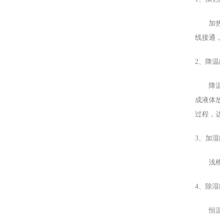
加热装
线接通
2、降
降温能
成液体
过程，
3、加
浅槽式
4、除
恒温恒