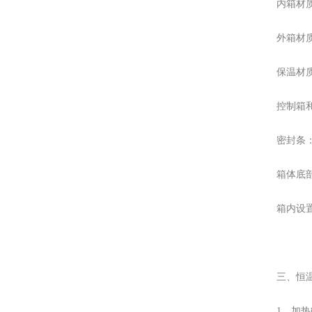
内箱材质
外箱材质
保温材质
控制箱
密封条
箱体底
箱内设
三、恒
1、加