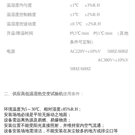
温湿度均匀度
±1℃ ±3%R.H
温湿度控制精度
±1℃ ±2%R.H
温湿度控波动度
±0.5℃ ±2%R.H
升温/降温时间
约3℃/min 约1℃/min （其他
条件可定制）
电源
AC220V+±10%V 50HZ/60HZ
AC380V+±10%V
50HZ/60HZ
二、
供应高低温湿热交变试验机
使用条件：
环境温度为5～30℃、相对湿度≤85%R.H；
安装场地必须是平坦无振动之地面；
设备需远离热源及易燃、易爆物质；
安装位置不能受阳光直接照射，并维持室内空气流通；
设备安装场地需清洁，不能安装在灰尘较多的地方或排尘口等