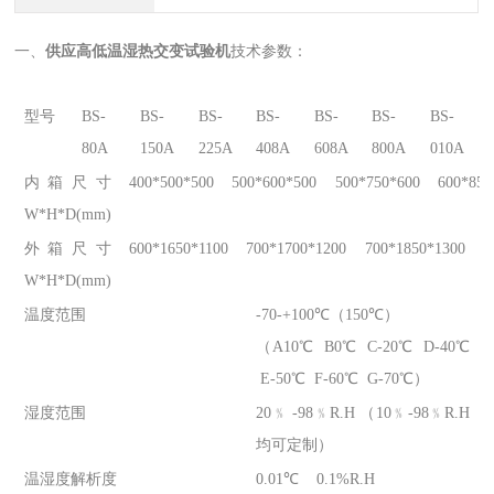
一、
供应高低温湿热交变试验机
技术参数：
型号
BS-
BS-
BS-
BS-
BS-
BS-
BS-
80A
150A
225A
408A
608A
800A
010A
内箱尺寸
400*500*500
500*600*500
500*750*600
600*850
W*H*D(mm)
外箱尺寸
600*1650*1100
700*1700*1200
700*1850*1300
8
W*H*D(mm)
温度范围
-70-+100℃（150℃）
（A10℃ B0℃ C-20℃ D-40℃
E-50℃ F-60℃ G-70℃）
湿度范围
20﹪ -98﹪R.H （10﹪-98﹪R.H
均可定制）
温湿度解析度
0.01℃ 0.1%R.H