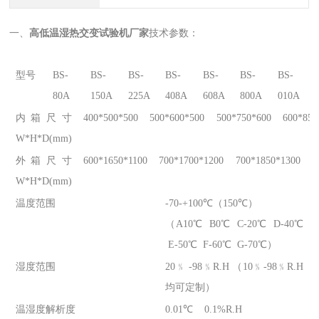
一、
高低温湿热交变试验机厂家
技术参数：
型号
BS-
BS-
BS-
BS-
BS-
BS-
BS-
80A
150A
225A
408A
608A
800A
010A
内箱尺寸
400*500*500
500*600*500
500*750*600
600*850
W*H*D(mm)
外箱尺寸
600*1650*1100
700*1700*1200
700*1850*1300
8
W*H*D(mm)
温度范围
-70-+100℃（150℃）
（A10℃ B0℃ C-20℃ D-40℃
E-50℃ F-60℃ G-70℃）
湿度范围
20﹪ -98﹪R.H （10﹪-98﹪R.H
均可定制）
温湿度解析度
0.01℃ 0.1%R.H