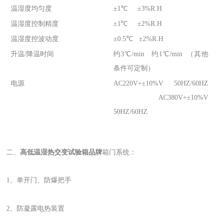
温湿度均匀度
±1℃ ±3%R.H
温湿度控制精度
±1℃ ±2%R.H
温湿度控波动度
±0.5℃ ±2%R.H
升温/降温时间
约3℃/min 约1℃/min （其他
条件可定制）
电源
AC220V+±10%V 50HZ/60HZ
AC380V+±10%V
50HZ/60HZ
二、
高低温湿热交变试验箱品牌
箱门系统：
1、单开门、防爆把手
2、防凝露电热装置