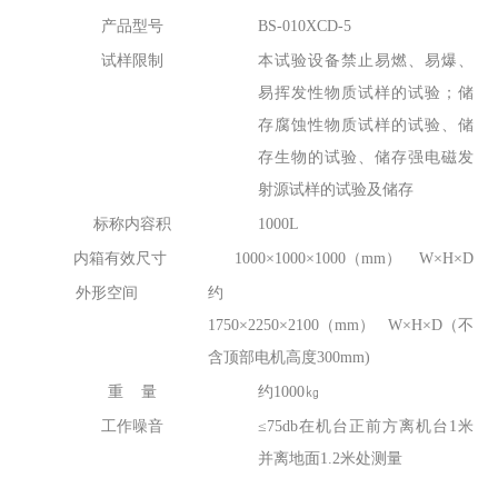
产品型号
BS-010XCD-5
试样限制
本试验设备禁止易燃、易爆、
易挥发性物质试样的试验；储
存腐蚀性物质试样的试验、储
存生物的试验、储存强电磁发
射源试样的试验及储存
标称内容积
1000L
内箱有效尺寸
1000×1000×1000（mm） W×H×D
外形空间
约
1750×2250×2100（mm） W×H×D（不
含顶部电机高度300mm)
重 量
约1000㎏
工作噪音
≤75db在机台正前方离机台1米
并离地面1.2米处测量